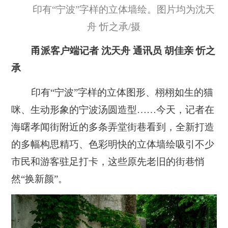
印有“宁波”字样的立体墙绘。图片均为沈天
舟 忻之承/摄
甬派客户端记者 沈天舟 通讯员 胡佳亲 忻之
承
印有“宁波”字样的立体图形、栩栩如生的猫
咪、生动形象的宁波汤圆造型……今天，记者在
海曙孝闻街附近的多条弄堂街巷看到，全新打造
的多幅构思精巧、色彩明快的立体墙绘吸引不少
市民和游客驻足打卡，这些原先老旧的街巷悄
然“换新颜”。