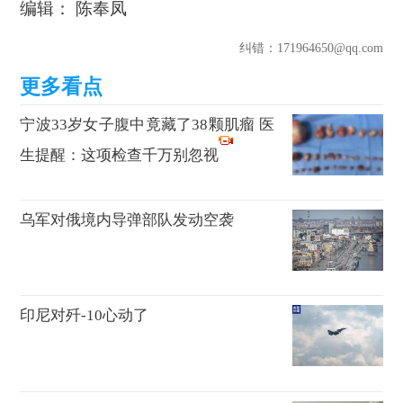
编辑： 陈奉凤
纠错
：171964650@qq.com
宁波33岁女子腹中竟藏了38颗肌瘤 医
生提醒：这项检查千万别忽视
乌军对俄境内导弹部队发动空袭
印尼对歼-10心动了