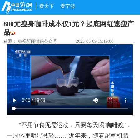
看天下
看宁波
800元瘦身咖啡成本仅1元？起底网红速瘦产
品
稿源：
央视新闻微信公众号
2025-06-09 15:19:00
“不用节食无需运动，只要每天喝‘咖啡瘦’，
一周体重明显减轻……”近年来，随着超重和肥