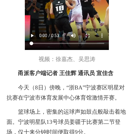
视频：徐嘉杰、吴思涛
甬派客户端记者 王佳辉 通讯员 宣佳含
今天（8日）傍晚，“浙BA”宁波赛区明星对
抗赛在宁波市体育发展中心体育馆激情开赛。
篮球场上，密集的运球声如鼓点般敲击着地
面。宁波明星队13号球员姜疆于比赛第二节登
场，仅十来分钟时间便取得9分。