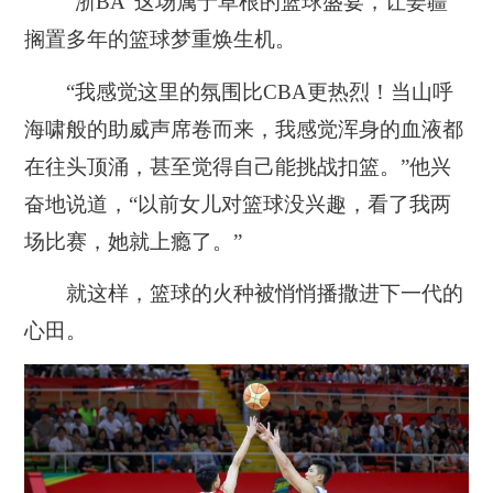
“浙BA”这场属于草根的篮球盛宴，让姜疆
搁置多年的篮球梦重焕生机。
“我感觉这里的氛围比CBA更热烈！当山呼
海啸般的助威声席卷而来，我感觉浑身的血液都
在往头顶涌，甚至觉得自己能挑战扣篮。”他兴
奋地说道，“以前女儿对篮球没兴趣，看了我两
场比赛，她就上瘾了。”
就这样，
篮球的火种被悄悄播撒进下一代的
心田。