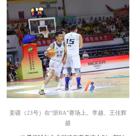
姜疆（23号）在“浙BA”赛场上。李越、王佳辉
摄