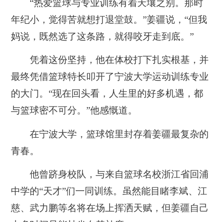
“热爱篮球与专业训练有着天壤之别。那时
年纪小，觉得苦就想打退堂鼓。”姜疆说，“但我
妈说，既然选了这条路，就得咬牙走到底。”
凭着这份坚持，他在体校打下扎实根基，并
最终凭借篮球特长叩开了宁波大学运动训练专业
的大门。“现在回头看，人生里的好多机遇，都
与篮球密不可分。”他感慨道。
在宁波大学，篮球馆里封存着姜疆最复杂的
青春。
他曾跻身校队，与来自篮球名校浙江省回浦
中学的“天才”们一同训练。虽然能目睹李斌、江
慈、武力鹏等名将在场上挥洒天赋，但姜疆自己