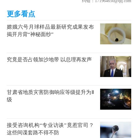
纠错
：171964650@qq.com
嫦娥六号月球样品最新研究成果发布
揭开月背“神秘面纱”
究竟是否占领加沙地带 以总理再发声
甘肃省地质灾害防御响应等级提升为Ⅱ
级
接受咨询机构“专业访谈”竟惹官司？
这些间谍套路不得不防