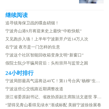
追寻镇海保卫战的喋血硝烟！
宁波舟山港9月将迎来史上最快“中欧快航”
又见跑步入场！上半年宁波新开户近14万人次
在宁波 夜市是一门怎样的生意
宁波这个社区智能回收箱变身文明“新窗口”
假院士阮少平骗局背后：头衔崇拜与监管之困
宁波局部最高气温将达40℃！第11号台风"杨柳"生成 最新路径公布
宁波这些公交线路近期调整改道
浙江省委原副书记、省政协原副主席陈法文逝世 享年96岁
“望得见青山看得见绿水”渐成标配 美丽宁波徐徐展卷