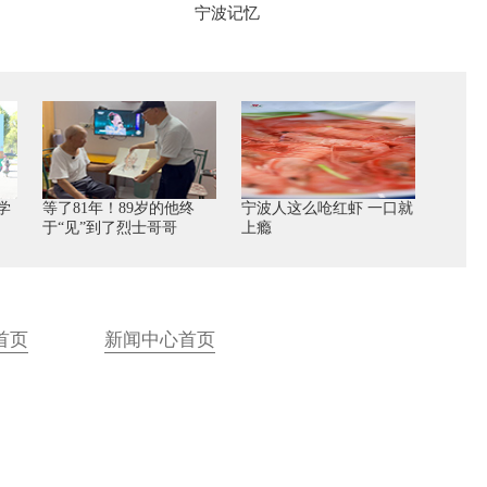
宁波记忆
学
等了81年！89岁的他终
宁波人这么呛红虾 一口就
于“见”到了烈士哥哥
上瘾
首页
新闻中心首页