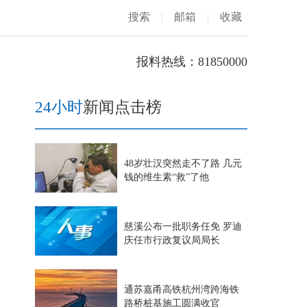
搜索
|
邮箱
|
收藏
报料热线：81850000
24小时
新闻点击榜
48岁壮汉突然走不了路 几元
钱的维生素“救”了他
慈溪公布一批职务任免 罗迪
庆任市行政复议局局长
通苏嘉甬高铁杭州湾跨海铁
路桥桩基施工圆满收官