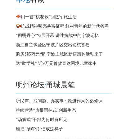
用一首“桃花歌”回忆军旅生活
抗战精神照亮共富征程 红村青年的新时代答卷
“四明丹心”特展开幕 讲述抗战中的宁波记忆
浙江自贸试验区宁波片区交出硬核答卷
购房领5万元/套 宁波主城区新房惠购活动来了
送"助学礼" 近9万元善款直达困境儿童家中
明州论坛
/
甬城晨笔
听民声、找问题、办实事：改进作风的必修课
持续营造“热带雨林式”创新生态
“汤辉式”干部为何时有所见
谁把“汤辉们”惯成这样子