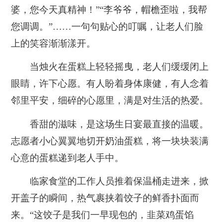
婆，您今天真精神！”“李爷爷，帽檐歪啦，我帮
您调调。”……一句句贴心的叮嘱，让老人们脸
上的笑容渐渐漾开。
当烛火在蛋糕上轻轻摇曳，老人们缓缓闭上
眼睛，许下心愿。有人盼着身体康健，有人念着
邻里平安，细碎的心愿里，满是对生活的热爱。
香甜的滋味，是这场生日宴最直接的温暖。
志愿者小心翼翼地切开奶油蛋糕，将一块块装满
心意的蛋糕递到老人手中。
临家食堂的工作人员推着保温桶走进来，掀
开盖子的瞬间，热气裹挟着饺子的鲜香扑面而
来。“这饺子是我们一早现包的，韭菜鸡蛋馅