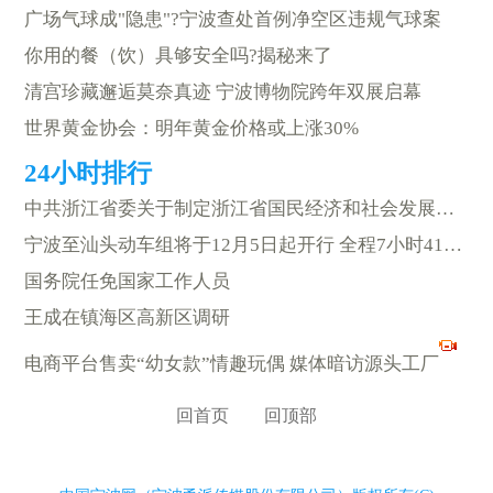
广场气球成"隐患"?宁波查处首例净空区违规气球案
你用的餐（饮）具够安全吗?揭秘来了
清宫珍藏邂逅莫奈真迹 宁波博物院跨年双展启幕
世界黄金协会：明年黄金价格或上涨30%
中共浙江省委关于制定浙江省国民经济和社会发展第十五个五年规划的建议
宁波至汕头动车组将于12月5日起开行 全程7小时41分钟
国务院任免国家工作人员
王成在镇海区高新区调研
电商平台售卖“幼女款”情趣玩偶 媒体暗访源头工厂
回首页
回顶部