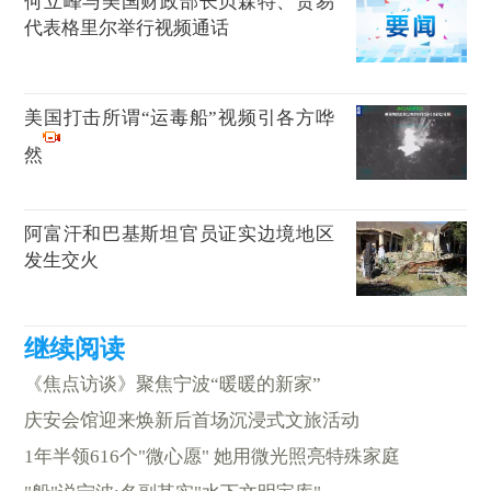
何立峰与美国财政部长贝森特、贸易
代表格里尔举行视频通话
美国打击所谓“运毒船”视频引各方哗
然
阿富汗和巴基斯坦官员证实边境地区
发生交火
《焦点访谈》聚焦宁波“暖暖的新家”
庆安会馆迎来焕新后首场沉浸式文旅活动
1年半领616个"微心愿" 她用微光照亮特殊家庭