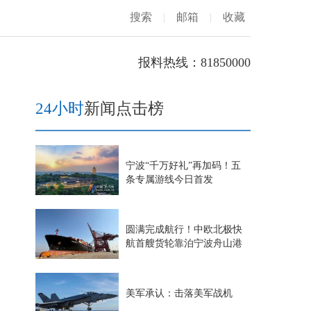
搜索
|
邮箱
|
收藏
报料热线：81850000
24小时
新闻点击榜
宁波“千万好礼”再加码！五
条专属游线今日首发
圆满完成航行！中欧北极快
航首艘货轮靠泊宁波舟山港
美军承认：击落美军战机