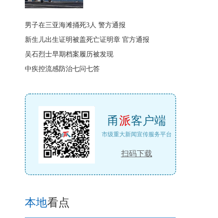
男子在三亚海滩捅死3人 警方通报
新生儿出生证明被盖死亡证明章 官方通报
吴石烈士早期档案履历被发现
中疾控流感防治七问七答
甬
派
客户端
市级重大新闻宣传服务平台
扫码下载
本地
看点