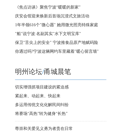
《焦点访谈》聚焦宁波“暖暖的新家”
庆安会馆迎来焕新后首场沉浸式文旅活动
1年半领616个"微心愿" 她用微光照亮特殊家庭
"船"说宁波:名副其实"水下文明宝库"
保卫"舌尖上的安全" 宁波推食品原产地赋码险
你遇过吗?宁波这辆网约车里藏着"暖心留言墙"
明州论坛
/
甬城晨笔
切实增强抓项目建设的紧迫感
紧起来、动起来、快起来
多运用传统文化化解民间纠纷
将赛场“高热”转为健身“长热”
尊崇和关爱见义勇为者贵在日常