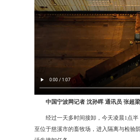
中国宁波网记者 沈孙晖 通讯员 张超梁 
经过一天多时间接卸，今天凌晨1点半，5
至位于慈溪市的畜牧场，进入隔离与检验