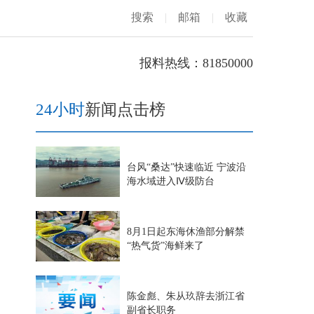
搜索
|
邮箱
|
收藏
报料热线：81850000
24小时
新闻点击榜
台风“桑达”快速临近 宁波沿
海水域进入Ⅳ级防台
8月1日起东海休渔部分解禁
“热气货”海鲜来了
陈金彪、朱从玖辞去浙江省
副省长职务