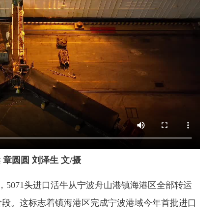
章圆圆 刘泽生 文/摄
071头进口活牛从宁波舟山港镇海港区全部转运
阶段。这标志着镇海港区完成宁波港域今年首批进口