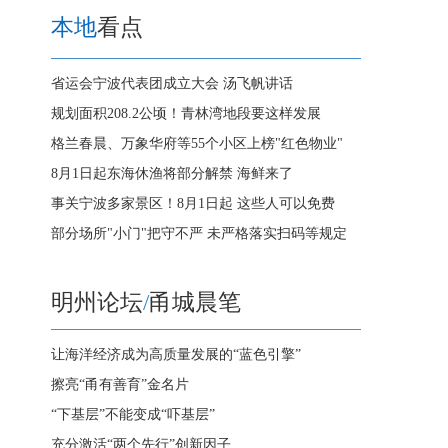
本地
看点
省运会宁波代表团成立大会 汤飞帆讲话
规划面积208.2公顷！青林湾地段要这样发展
格兰春晨、万象华府等55个小区上榜"红色物业"
8月1日起东海休渔将部分解禁 海鲜来了
事关宁波多家景区！8月1日起 这些人可以免费
部分场所"小门"把守不严 未严格落实扫码等规定
明州论坛
/
甬城晨笔
让海洋经济成为高质量发展的“蓝色引擎”
擦亮“甬有善育”金名片
“下基层”不能变成“吓基层”
充分激活“两个先行”创新因子