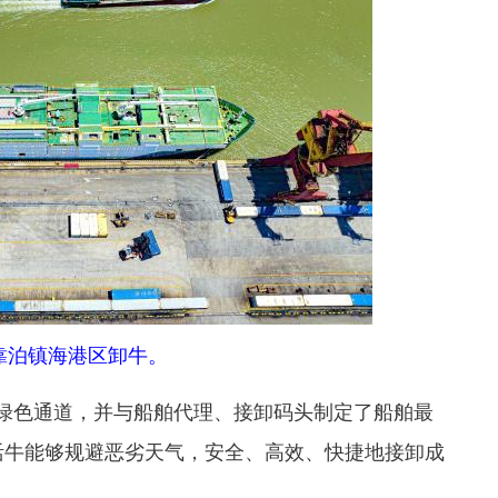
轮靠泊镇海港区卸牛。
色通道，并与船舶代理、接卸码头制定了船舶最
活牛能够规避恶劣天气，安全、高效、快捷地接卸成