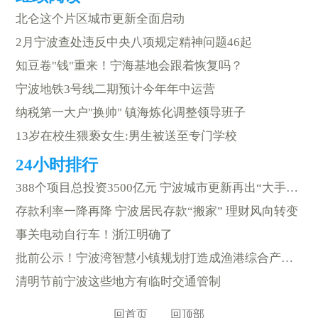
北仑这个片区城市更新全面启动
2月宁波查处违反中央八项规定精神问题46起
知豆卷"钱"重来！宁海基地会跟着恢复吗？
宁波地铁3号线二期预计今年年中运营
纳税第一大户"换帅" 镇海炼化调整领导班子
13岁在校生猥亵女生:男生被送至专门学校
388个项目总投资3500亿元 宁波城市更新再出“大手笔”
存款利率一降再降 宁波居民存款“搬家” 理财风向转变
事关电动自行车！浙江明确了
批前公示！宁波湾智慧小镇规划打造成渔港综合产业功能区
清明节前宁波这些地方有临时交通管制
回首页
回顶部