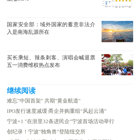
国家安全部：域外国家的蓄意非法介
入是南海乱源所在
买长乘短、辣条刺客、演唱会喊退票
五一消费维权热点发布
难忘"中国首架" 共期"黄金航道"
IPO发行速度减缓 甬企并购重组“风起云涌”
宁波+1 "在浙里32条进民企"宁波首场活动举行
创纪录！宁波"独角兽"登陆纽交所