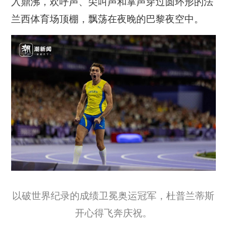
入鼎沸，欢呼声、尖叫声和掌声穿过圆环形的法
兰西体育场顶棚，飘荡在夜晚的巴黎夜空中。
以破世界纪录的成绩卫冕奥运冠军，杜普兰蒂斯
开心得飞奔庆祝。