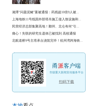
湘潭“问题泥鳅”案被通报：药残超10倍9人被...
上海地铁11号线因外部塔吊施工侵入致设施和...
民营经济总部集聚高地！鄞州、北仑有何“引...
痛心！失联的研究生遗体已被找到 高校通报
北航道桥9号主塔承台浇筑完毕！杭州湾跨海铁...
甬
派
客户端
市级重大新闻宣传服务平台
扫码下载
本地
看点