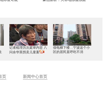
记者梳理历次庭审内容 八
借电梯下楼…宁波这个小
生
区的居民直呼吃不消
问余华英拐卖儿童案
首页
新闻中心首页