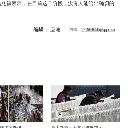
兆福表示，在目前这个阶段，没有人能给出确切的
编辑：
应波
纠错：
171964650@qq.com
现冰凌奇观
象山新桥：天寒地冻做冻面