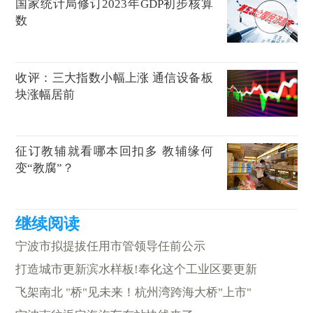
国家统计局修订2023年GDP初步核算
数
收评：三大指数小幅上涨 通信设备板
块涨幅居前
征订教辅就看哪本回扣多 教辅缘何
变“教腐”？
宁波市拟提拔任用市管领导任前公示
打造城市更新滨水样板!奉化这个工业区要更新
飞架南北 "桥"见未来！杭州湾跨海大桥"上市"