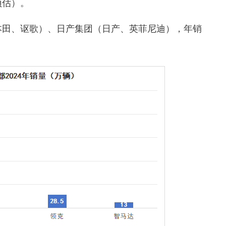
预估）
。
本田、讴歌）
、日产集团
（日产、英菲尼迪）
，年销