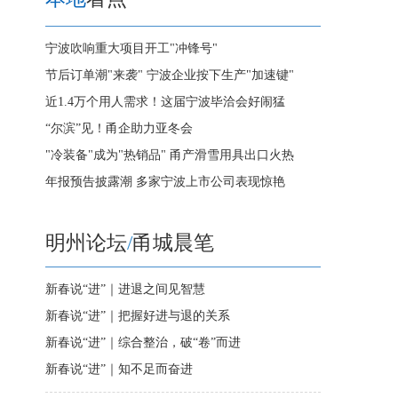
宁波吹响重大项目开工"冲锋号"
节后订单潮"来袭" 宁波企业按下生产"加速键"
近1.4万个用人需求！这届宁波毕洽会好闹猛
“尔滨”见！甬企助力亚冬会
"冷装备"成为"热销品" 甬产滑雪用具出口火热
年报预告披露潮 多家宁波上市公司表现惊艳
明州论坛
/
甬城晨笔
新春说“进”｜进退之间见智慧
新春说“进”｜把握好进与退的关系
新春说“进”｜综合整治，破“卷”而进
新春说“进”｜知不足而奋进