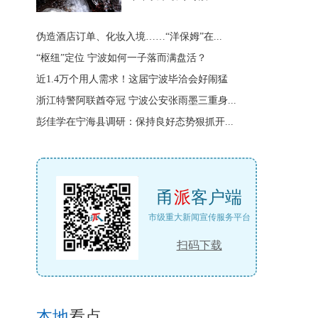
伪造酒店订单、化妆入境……“洋保姆”在...
“枢纽”定位 宁波如何一子落而满盘活？
近1.4万个用人需求！这届宁波毕洽会好闹猛
浙江特警阿联酋夺冠 宁波公安张雨墨三重身...
彭佳学在宁海县调研：保持良好态势狠抓开...
甬
派
客户端
市级重大新闻宣传服务平台
扫码下载
本地
看点