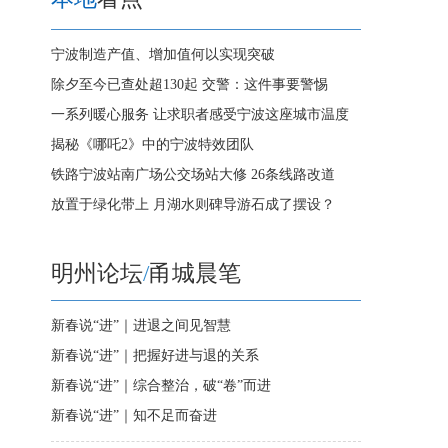
宁波制造产值、增加值何以实现突破
除夕至今已查处超130起 交警：这件事要警惕
一系列暖心服务 让求职者感受宁波这座城市温度
揭秘《哪吒2》中的宁波特效团队
铁路宁波站南广场公交场站大修 26条线路改道
放置于绿化带上 月湖水则碑导游石成了摆设？
明州论坛
/
甬城晨笔
新春说“进”｜进退之间见智慧
新春说“进”｜把握好进与退的关系
新春说“进”｜综合整治，破“卷”而进
新春说“进”｜知不足而奋进