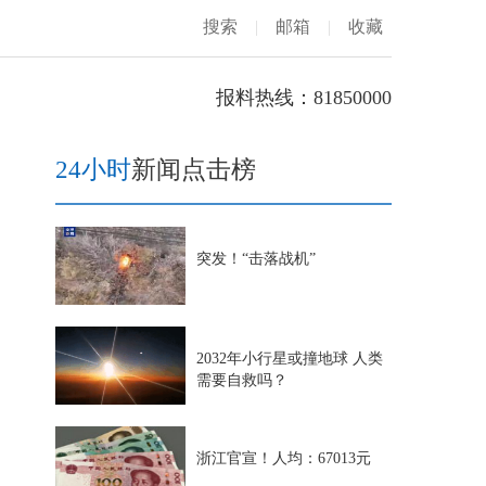
搜索
|
邮箱
|
收藏
报料热线：81850000
24小时
新闻点击榜
突发！“击落战机”
2032年小行星或撞地球 人类
需要自救吗？
浙江官宣！人均：67013元