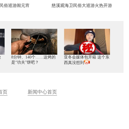
”民俗巡游闹元宵
慈溪观海卫民俗大巡游火热开游
做
8分钟、140个……这烤的
亚冬会媒体包开箱 这个东
是“功夫”饼吧？
西真没想到
首页
新闻中心首页