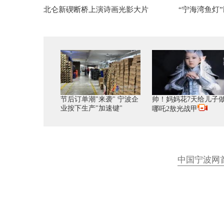
北仑新碶断桥上演诗画光影大片
“宁海湾鱼灯
节后订单潮"来袭" 宁波企
帅！妈妈花7天给儿子
业按下生产"加速键"
哪吒2敖光战甲
中国宁波网