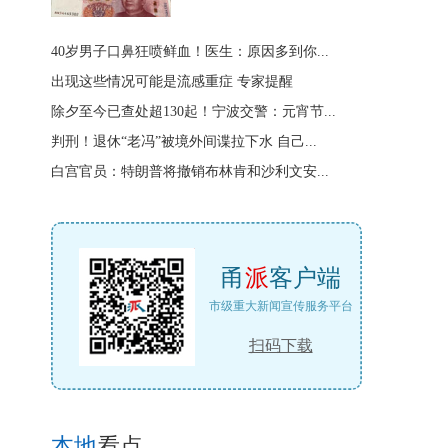
40岁男子口鼻狂喷鲜血！医生：原因多到你...
出现这些情况可能是流感重症 专家提醒
除夕至今已查处超130起！宁波交警：元宵节...
判刑！退休“老冯”被境外间谍拉下水 自己...
白宫官员：特朗普将撤销布林肯和沙利文安...
甬
派
客户端
市级重大新闻宣传服务平台
扫码下载
本地
看点