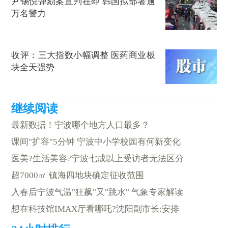
尹锡悦弹劾案宣判在即 韩国拟部署逾
万名警力
收评：三大指数小幅调整 医药商业板
块全天强势
最新数据！宁波哪个地方人口最多？
课间"扩容"5分钟 宁波中小学校园有何新变化
医美?生活美容?宁波七成以上受访者无法区分
超7000㎡ 镇海四地块确定征收范围
入春后宁波气温"狂飙"又"跳水" 气象专家解读
想在科技馆IMAX厅看哪吒?沈阳副市长:安排