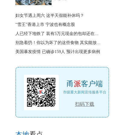
妇女节遇上周六 这半天假能补休吗？
“雪王”香港上市 宁波也有概念股
人已经下地铁了 装有5万元现金的包却还在...
别急着扔！你以为坏了的这些食物 其实能放...
美国暴发疫情 已确诊159人 预计出现更多病例
甬
派
客户端
市级重大新闻宣传服务平台
扫码下载
本地
看点