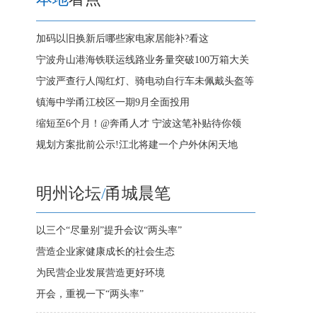
加码以旧换新后哪些家电家居能补?看这
宁波舟山港海铁联运线路业务量突破100万箱大关
宁波严查行人闯红灯、骑电动自行车未佩戴头盔等
镇海中学甬江校区一期9月全面投用
缩短至6个月！@奔甬人才 宁波这笔补贴待你领
规划方案批前公示!江北将建一个户外休闲天地
明州论坛
/
甬城晨笔
以三个“尽量别”提升会议“两头率”
营造企业家健康成长的社会生态
为民营企业发展营造更好环境
开会，重视一下“两头率”