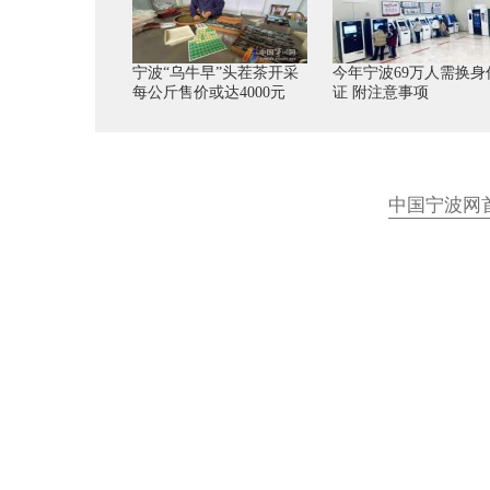
宁波“乌牛早”头茬茶开采
今年宁波69万人需换身
每公斤售价或达4000元
证 附注意事项
中国宁波网