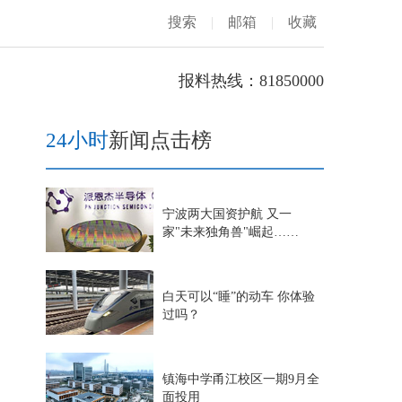
搜索
|
邮箱
|
收藏
报料热线：81850000
24小时
新闻点击榜
宁波两大国资护航 又一
家"未来独角兽"崛起……
白天可以“睡”的动车 你体验
过吗？
镇海中学甬江校区一期9月全
面投用