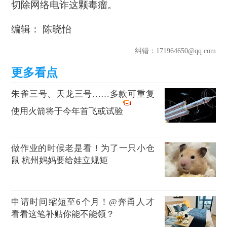
切除网络电诈这颗毒瘤。
编辑： 陈晓怡
纠错
：171964650@qq.com
朱雀三号、天龙三号……多款可重复
使用火箭将于今年首飞或试验
做作业的时候老是看！为了一只小仓
鼠 杭州妈妈要给娃立规矩
申请时间缩短至6个月！@奔甬人才
看看这笔补贴你能不能领？