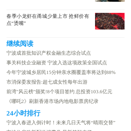
春季小龙虾在甬城少量上市 抢鲜价有
点“烫嘴”
宁波成首批知识产权金融生态综合试点
事关科技企业融资 宁波入选这项政策全国试点
今年宁波城乡居民15分钟亲水圈覆盖率将达到88%
市消保委发报告:超七成女性每年出游
前湾"风云榜"颁奖!8个项目签约 总投资103.6亿元
《哪吒2》刷新香港市场内地电影票房纪录
宁波入春进入倒计时！未来几日天气将“晴雨交替”