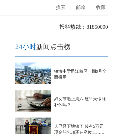
搜索
|
邮箱
|
收藏
报料热线：81850000
24小时
新闻点击榜
镇海中学甬江校区一期9月全
面投用
妇女节遇上周六 这半天假能
补休吗？
人已经下地铁了 装有5万元
现金的包却还在座位上……