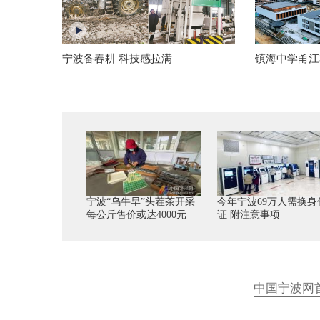
宁波备春耕 科技感拉满
镇海中学甬江
宁波“乌牛早”头茬茶开采
今年宁波69万人需换身
每公斤售价或达4000元
证 附注意事项
中国宁波网