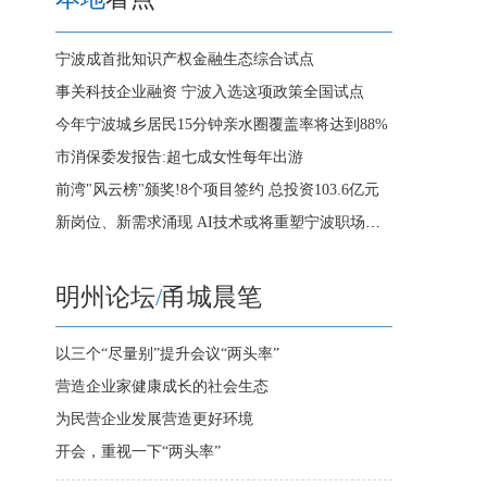
宁波成首批知识产权金融生态综合试点
事关科技企业融资 宁波入选这项政策全国试点
今年宁波城乡居民15分钟亲水圈覆盖率将达到88%
市消保委发报告:超七成女性每年出游
前湾"风云榜"颁奖!8个项目签约 总投资103.6亿元
新岗位、新需求涌现 AI技术或将重塑宁波职场版图
明州论坛
/
甬城晨笔
以三个“尽量别”提升会议“两头率”
营造企业家健康成长的社会生态
为民营企业发展营造更好环境
开会，重视一下“两头率”