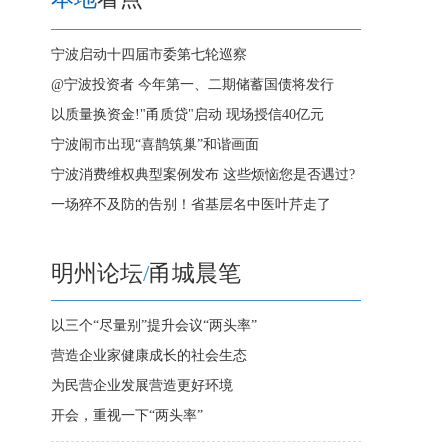
宁波启动十四届市委第七轮巡察
@宁波投资者 今年第一、二期储蓄国债将发行
以质量换资金!"甬质贷"启动 现场授信40亿元
宁波闹市出现“喜鹊筑巢”和谐画面
宁波消费维权典型案例发布 这些烦恼您是否遇过?
一场猝不及防的告别！省基层名中医叶芹走了
明州论坛
/
甬城晨笔
以三个“尽量别”提升会议“两头率”
营造企业家健康成长的社会生态
为民营企业发展营造更好环境
开会，重视一下“两头率”