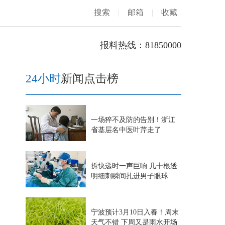
搜索
|
邮箱
|
收藏
报料热线：81850000
24小时
新闻点击榜
一场猝不及防的告别！浙江
省基层名中医叶芹走了
拆快递时一声巨响 几十根透
明细刺瞬间扎进男子眼球
宁波预计3月10日入春！周末
天气不错 下周又是雨水开场