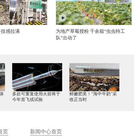
科技感拉满
为地产草莓授粉 千余箱“虫虫特工
队”出动了
体
多款可重复使用火箭将于
鲜嫩肥美！“海中牛奶”采
今年首飞或试验
收正当时
首页
新闻中心首页