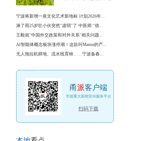
宁波将新增一座文化艺术新地标 计划2026年...
淋了雨25岁壮小伙突然"虚弱"了 中医师:"借...
王毅就"中国外交政策和对外关系"相关问题...
AI智能体概念板块涨停潮！这款叫Manus的产...
无人拖拉机耕地、流水线育秧……宁波备春...
甬
派
客户端
市级重大新闻宣传服务平台
扫码下载
本地
看点