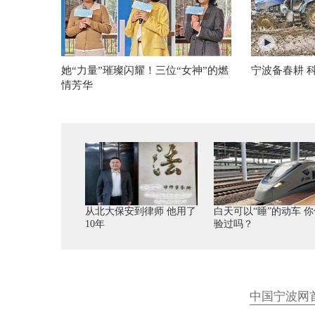
她“力量”璀璨闪耀！三位“女神”的燃
宁波备春耕 
情芳华
从北大保安到律师 他用了
白天可以“睡”的动车 你
10年
验过吗？
中国宁波网