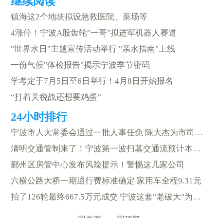
镇海这2个地块拟设急救医院、菜场等
4涨停！宁波A股齿轮"一哥"拟进军机器人赛道
"世界水日"主题宣传活动举行 "亲水指南"上线
一份气候"体检报告"揭示宁波季节密码
学考定于7月5日至6日举行！4月8日开始报名
“打着关税战还想要鸡蛋”
宁波市人大常委会通过一批人事任免 陈大杰为市司法局局长
清明交通管制来了！宁波第一波扫墓交通流预计本周末出现
鄞州区房管中心发布风险提示！警惕这几家公司
六横公路大桥一期通行费标准确定 家用车全程9.31元
拍了126轮最终667.5万元成交 宁波这套"老破大"为何如此"抢手"？