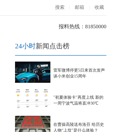
搜索
|
邮箱
|
收藏
报料热线：81850000
24小时
新闻点击榜
雷军微博停更5日来首次发声
谈小米创业15周年
"初夏体验卡"再度上线 新的
一周宁波气温将直冲30℃
在曹操高陵送布洛芬 给历史
人物“上坟”是什么体验？