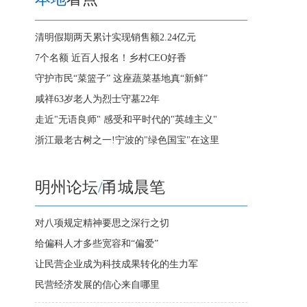
清明假期两天累计实现销售额2.24亿元
7个名额 近百人报名！乡村CEO好香
守护市民“菜篮子” 这座蔬菜基地真“新鲜”
咸祥63岁老人为烈士守墓22年
走近"无语良师" 感受和平时代的"英雄主义"
浙江最老古树之一!宁波的"绿色国宝"在这里
明州论坛
/
甬城晨笔
对八项规定精神要思之深行之切
给偏科人才多些宽容和“偏爱”
让民营企业成为科技成果转化的生力军
民营经济发展的信心来自哪里