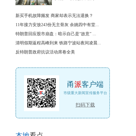
新买手机故障频发 商家却表示无法退换？
11年接力安放243份无主骨灰 余姚四中有堂...
特朗普回应股市崩盘：暗示自己是“故意” ...
清明假期返程高峰到来 铁路宁波站夜间凌晨...
反特朗普政府抗议活动席卷全美
甬
派
客户端
市级重大新闻宣传服务平台
扫码下载
本地
看点