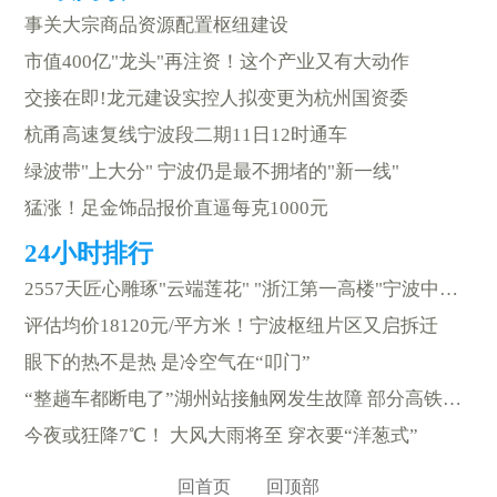
事关大宗商品资源配置枢纽建设
市值400亿"龙头"再注资！这个产业又有大动作
交接在即!龙元建设实控人拟变更为杭州国资委
杭甬高速复线宁波段二期11日12时通车
绿波带"上大分" 宁波仍是最不拥堵的"新一线"
猛涨！足金饰品报价直逼每克1000元
2557天匠心雕琢"云端莲花" "浙江第一高楼"宁波中心大厦正式交付
评估均价18120元/平方米！宁波枢纽片区又启拆迁
眼下的热不是热 是冷空气在“叩门”
“整趟车都断电了”湖州站接触网发生故障 部分高铁列车延误
今夜或狂降7℃！ 大风大雨将至 穿衣要“洋葱式”
回首页
回顶部