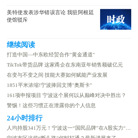
美特使发表涉华错误言论 我驻阿根廷
使馆驳斥
打造中国—中东欧经贸合作"黄金通道"
TikTok带货品牌 这家甬企在东南亚年销售额破亿元
在变与不变之间 技能大赛如何赋能产业发展
1851平米浓缩!宁波捧回文博"奥斯卡"
161项申报项目 宁波这个展何以从巅峰对决中胜出？
警惕！这些习惯正在泄露你的个人信息
人均持股341万元！宁波这一“国民品牌”在A股实力“圈粉”