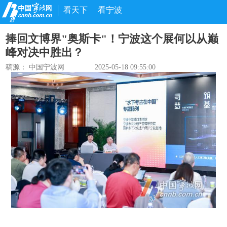
看天下
看宁波
捧回文博界"奥斯卡"！宁波这个展何以从巅
峰对决中胜出？
稿源： 中国宁波网
2025-05-18 09:55:00