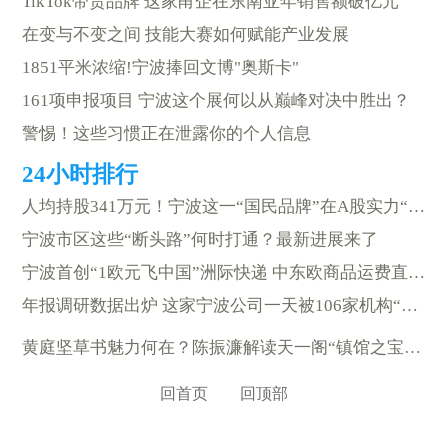
TikTok带货品牌 这家甬企在东南亚年销售额破亿元
在变与不变之间 技能大赛如何赋能产业发展
1851平米浓缩!宁波捧回文博"奥斯卡"
161项申报项目 宁波这个展何以从巅峰对决中胜出？
警惕！这些习惯正在泄露你的个人信息
人均持股341万元！宁波这一“国民品牌”在A股实力“圈粉”
宁波市区这些“断头路”何时打通？最新进展来了
宁波首创“1欧元飞中国”洲际快递 中东欧商品运费直降50%以上
年报调研数据出炉 这家宁波公司一天被106家机构“围观”
黄庭坚草书魅力何在？陈振濂解读天一阁“镇馆之宝”
回首页
回顶部