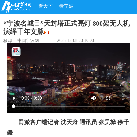
看天下
看宁波
“宁波名城日”天封塔正式亮灯 800架无人机
演绎千年文脉
稿源： 中国宁波网
2025-12-08 20:10:00
甬派客户端记者 沈天舟 通讯员 张昊桦 徐千
媛