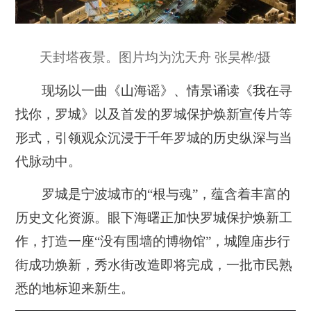
天封塔夜景。图片均为沈天舟 张昊桦/摄
现场以一曲《山海谣》、情景诵读《我在寻
找你，罗城》以及首发的罗城保护焕新宣传片等
形式，引领观众沉浸于千年罗城的历史纵深与当
代脉动中。
罗城是宁波城市的“根与魂”，蕴含着丰富的
历史文化资源。眼下海曙正加快罗城保护焕新工
作，打造一座“没有围墙的博物馆”，城隍庙步行
街成功焕新，秀水街改造即将完成，一批市民熟
悉的地标迎来新生。