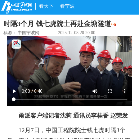
看天下
看宁波
时隔3个月 钱七虎院士再赴金塘隧道
稿源： 中国宁波网
2025-12-08 20:20:00
甬派客户端记者沈莉 通讯员李桂香 赵荣发
12月7日，中国工程院院士钱七虎时隔3个