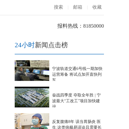
搜索
|
邮箱
|
收藏
报料热线：81850000
24小时
新闻点击榜
宁波轨道交通6号线一期加快
运营筹备 将试点加开直快列
车
奋战四季度 夺取全年胜 | 宁
波最大“工改工”项目加快建
设
反复腹痛8年 误当胃肠炎 医
生:这类病极易误诊且需要长