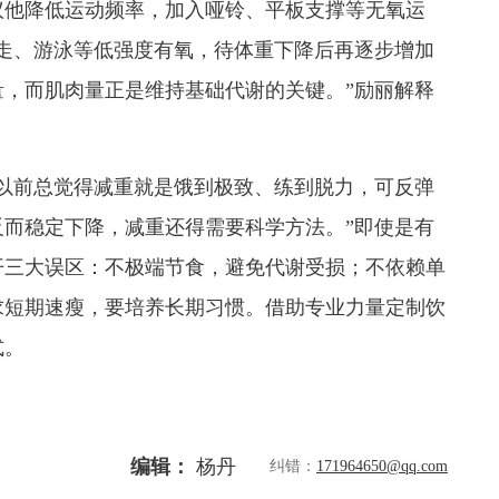
议他降低运动频率，加入哑铃、平板支撑等无氧运
走、游泳等低强度有氧，待体重下降后再逐步增加
，而肌肉量正是维持基础代谢的关键。”励丽解释
前总觉得减重就是饿到极致、练到脱力，可反弹
而稳定下降，减重还得需要科学方法。”即使是有
开三大误区：不极端节食，避免代谢受损；不依赖单
求短期速瘦，要培养长期习惯。借助专业力量定制饮
式。
编辑：
杨丹
纠错：
171964650@qq.com