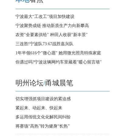
宁波最大“工改工”项目加快建设
宁波聚势成链 推动新质生产力向新攀高
农资"全要素供给" 种田人收获"新丰景"
三连胜!宁波队73:67战胜嘉兴队
1年半领616个"微心愿" 她用微光照亮特殊家庭
你遇过吗?宁波这辆网约车里藏着"暖心留言墙"
明州论坛
/
甬城晨笔
切实增强抓项目建设的紧迫感
紧起来、动起来、快起来
多运用传统文化化解民间纠纷
将赛场“高热”转为健身“长热”