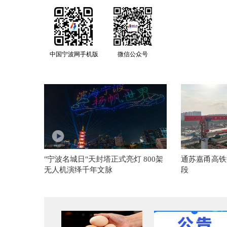
中国宁波网手机版
微信公众号
"宁波名城日"天封塔正式亮灯 800架
通苏嘉甬高铁
无人机演绎千年文脉
段