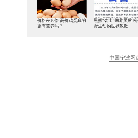
价格差10倍 高价鸡蛋真的
黑熊“袭击”饲养员后 杭
更有营养吗？
野生动物世界致歉
中国宁波网