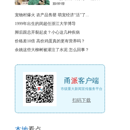
期管理
宠物村爆火 农产品售罄 萌宠经济“活”了...
1999年出生的闵超任浙江大学博导
脚后跟总开裂起皮？小心这几种疾病
价格差10倍 高价鸡蛋真的更有营养吗？
余姚这些大柳树被灌注了水泥 怎么回事？
甬
派
客户端
市级重大新闻宣传服务平台
扫码下载
本地
看点