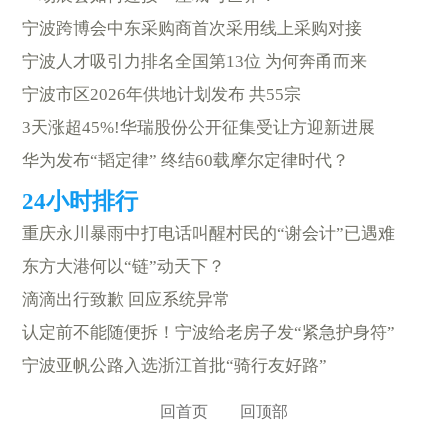
宁波跨博会中东采购商首次采用线上采购对接
宁波人才吸引力排名全国第13位 为何奔甬而来
宁波市区2026年供地计划发布 共55宗
3天涨超45%!华瑞股份公开征集受让方迎新进展
华为发布“韬定律” 终结60载摩尔定律时代？
重庆永川暴雨中打电话叫醒村民的“谢会计”已遇难
东方大港何以“链”动天下？
滴滴出行致歉 回应系统异常
认定前不能随便拆！宁波给老房子发“紧急护身符”
宁波亚帆公路入选浙江首批“骑行友好路”
回首页
回顶部