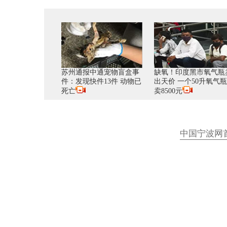
苏州通报中通宠物盲盒事
缺氧！印度黑市氧气瓶
件：发现快件13件 动物已
出天价 一个50升氧气
死亡
卖8500元
中国宁波网