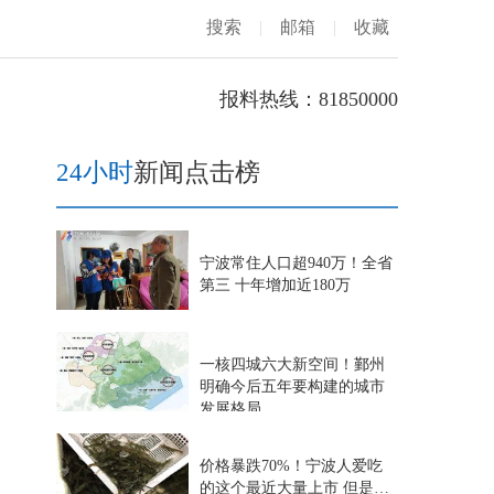
搜索
|
邮箱
|
收藏
报料热线：81850000
24小时
新闻点击榜
宁波常住人口超940万！全省
第三 十年增加近180万
一核四城六大新空间！鄞州
明确今后五年要构建的城市
发展格局
价格暴跌70%！宁波人爱吃
的这个最近大量上市 但是…