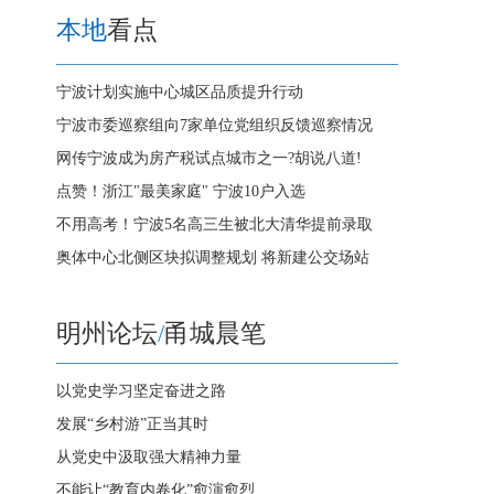
本地
看点
宁波计划实施中心城区品质提升行动
宁波市委巡察组向7家单位党组织反馈巡察情况
网传宁波成为房产税试点城市之一?胡说八道!
点赞！浙江"最美家庭" 宁波10户入选
不用高考！宁波5名高三生被北大清华提前录取
奥体中心北侧区块拟调整规划 将新建公交场站
明州论坛
/
甬城晨笔
以党史学习坚定奋进之路
发展“乡村游”正当其时
从党史中汲取强大精神力量
不能让“教育内卷化”愈演愈烈