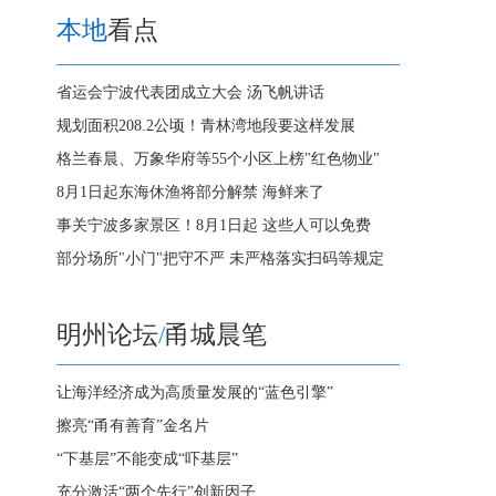
本地
看点
省运会宁波代表团成立大会 汤飞帆讲话
规划面积208.2公顷！青林湾地段要这样发展
格兰春晨、万象华府等55个小区上榜"红色物业"
8月1日起东海休渔将部分解禁 海鲜来了
事关宁波多家景区！8月1日起 这些人可以免费
部分场所"小门"把守不严 未严格落实扫码等规定
明州论坛
/
甬城晨笔
让海洋经济成为高质量发展的“蓝色引擎”
擦亮“甬有善育”金名片
“下基层”不能变成“吓基层”
充分激活“两个先行”创新因子