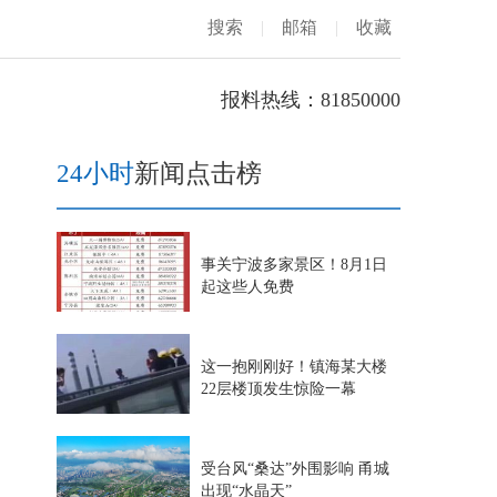
搜索
|
邮箱
|
收藏
报料热线：81850000
24小时
新闻点击榜
事关宁波多家景区！8月1日
起这些人免费
这一抱刚刚好！镇海某大楼
22层楼顶发生惊险一幕
受台风“桑达”外围影响 甬城
出现“水晶天”