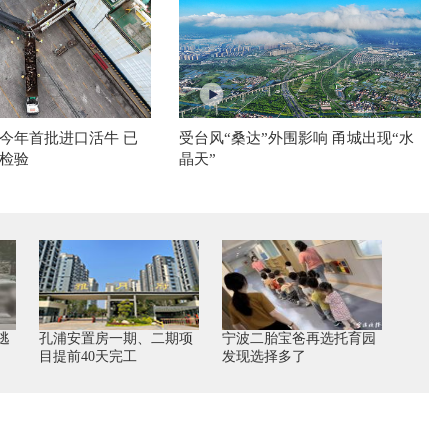
今年首批进口活牛 已
受台风“桑达”外围影响 甬城出现“水
检验
晶天”
逃
孔浦安置房一期、二期项
宁波二胎宝爸再选托育园
目提前40天完工
发现选择多了