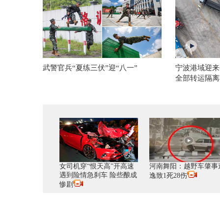
武警官兵“夏练三伏”迎“八一”
宁波港域迎来
全部转运隔离
女司机穿“恨天高”开高速
河南舞阳：越野车肇事
遇到险情急刹车 险些酿成
逸致1死28伤
惨剧