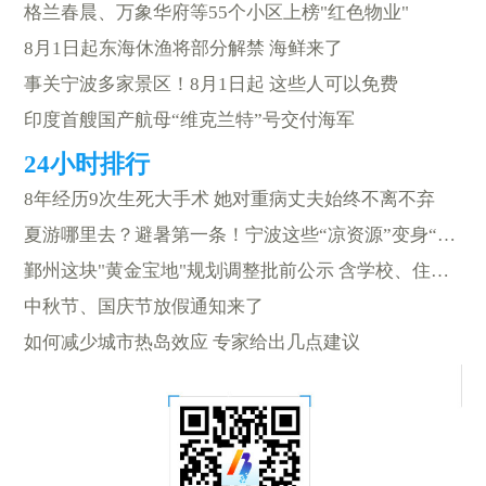
格兰春晨、万象华府等55个小区上榜"红色物业"
8月1日起东海休渔将部分解禁 海鲜来了
事关宁波多家景区！8月1日起 这些人可以免费
印度首艘国产航母“维克兰特”号交付海军
8年经历9次生死大手术 她对重病丈夫始终不离不弃
夏游哪里去？避暑第一条！宁波这些“凉资源”变身“热经济”
鄞州这块"黄金宝地"规划调整批前公示 含学校、住宅等
中秋节、国庆节放假通知来了
如何减少城市热岛效应 专家给出几点建议