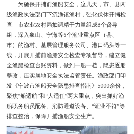
为确保开捕前渔船安全，
这几天，
市、县两
级渔政执法部门
下沉渔镇渔村，
强化伏休开捕检
查
。
市
农业农村
局抽调精干力量组成
8
个督导
组，
深入象山、宁海等
6
个渔业重点
区
（
县、
市
）
的
渔村、基层管理服务公司、港口码头等一
线
，
开展开捕前渔船安全检查专项督导，建立健
全渔船检查台账资料，做到一船一档，隐患逐船
整改，压实属地安全执法监管责任。
渔政部门
印
发《宁波市渔船安全隐患排查指南》
5000
余份，
聚焦“船适航”和“人适任”两大重点，突出抓好渔
船职务船员配备、消防通道设备、“证业不符”等
排查整治，
保障开捕渔船安全生产。