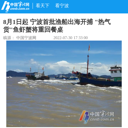
看天下
看宁波
8月1日起 宁波首批渔船出海开捕 "热气
货"鱼虾蟹将重回餐桌
稿源： 中国宁波网
2022-07-30 17:33:00