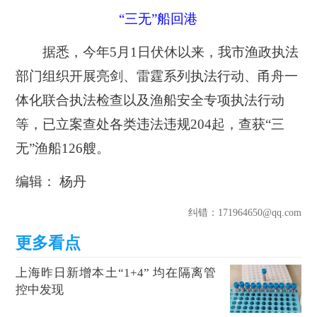
“三无”船回港
据悉，今年
5
月
1
日伏休以来，我市渔政执法
部门
组织开展亮剑、雷霆系列执法行动
、
甬舟一
体化联合执法检查以及
渔船安全专项执法行动
等
，
已
立案查处各类违法违规
204
起，查获“三
无”渔船
126
艘
。
编辑： 杨丹
纠错
：171964650@qq.com
上海昨日新增本土“1+4” 均在隔离管
控中发现