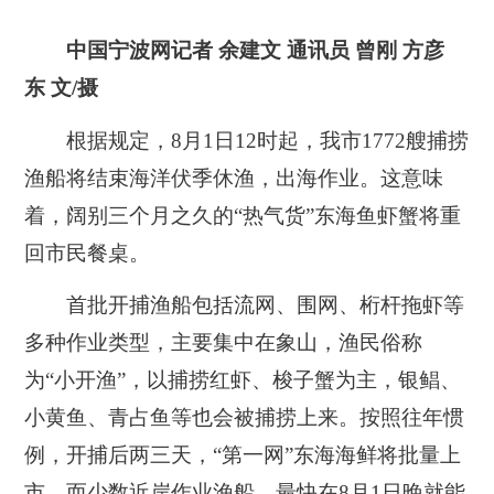
中国宁波网
记者
余建文
通讯员
曾刚
方彦
东 文/摄
根据规定，
8
月
1
日
12
时起，我市
1772
艘捕捞
渔船将结束海洋伏季休渔，出海作业。这意味
着，阔别三个月之久的“热气货”东海鱼虾蟹将重
回市民餐桌。
首批开捕渔船包括
流网、围网、桁杆拖虾等
多种作业类型
，主要集中在象山，渔民
俗称
为
“小开渔”，以捕捞红虾、梭子蟹为主，银鲳、
小黄鱼、青占鱼等也会被捕捞上来。按照往年惯
例，开捕后两三天，“第一网”东海海鲜将批量上
市，而少数近岸作业渔船，最快在
8
月
1
日晚就能