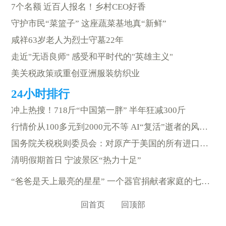
7个名额 近百人报名！乡村CEO好香
守护市民“菜篮子” 这座蔬菜基地真“新鲜”
咸祥63岁老人为烈士守墓22年
走近"无语良师" 感受和平时代的"英雄主义"
美关税政策或重创亚洲服装纺织业
冲上热搜！718斤“中国第一胖” 半年狂减300斤
行情价从100多元到2000元不等 AI“复活”逝者的风吹到宁波
国务院关税税则委员会：对原产于美国的所有进口商品加征34%关税
清明假期首日 宁波景区“热力十足”
“爸爸是天上最亮的星星” 一个器官捐献者家庭的七年守望
回首页
回顶部