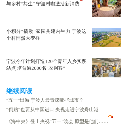
与乡村“共生” 宁波村咖激活新消费
小积分“撬动”家园共建内生力 宁波这
个村悄然大变样
宁波今年计划打造120个青年入乡实践
站点 培育逾2000名"农创客"
"五一"出游 宁波人最青睐哪些城市？
“倒贴”也要从中国进口 央视走进宁波舟山港
《海中央》登上央视“五一”晚会 原型是他们……