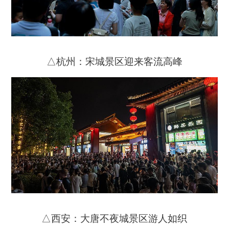
△杭州：宋城景区迎来客流高峰
△西安：大唐不夜城景区游人如织