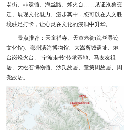
老街、非遗馆、海丝路、烽火台……见证沧桑变
迁、展现文化魅力。漫步其中，您可以在人文胜
境驻足打卡，让心灵在文化的浸润中升华。
景点推荐：天童禅寺、天童老街(海丝寻迹
文化馆)、鄞州滨海博物馆、大嵩所城遗址、炮
台岗烽火台、“宁波走书”传承基地、马友友祖
居、大松石博物馆、沙氏故居、童第周故居、周
尧故居。