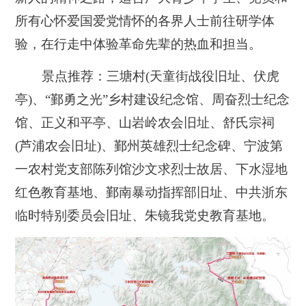
所有心怀爱国爱党情怀的各界人士前往研学体
验，在行走中体验革命先辈的热血和担当。
景点推荐：三塘村(天童街战役旧址、伏虎
亭)、“鄞勇之光”乡村建设纪念馆、周奋烈士纪念
馆、正义和平亭、山岩岭农会旧址、舒氏宗祠
(芦浦农会旧址)、鄞州英雄烈士纪念碑、宁波第
一农村党支部陈列馆沙文求烈士故居、下水湿地
红色教育基地、鄞南暴动指挥部旧址、中共浙东
临时特别委员会旧址、朱镜我党史教育基地。