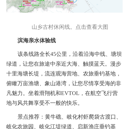
山乡古村休闲线。点击查看大图
滨海亲水体验线
该条线路全长45公里，沿着沿海中线、塘坝
绿道，让您在旅途中亲近大海、触摸蓝天。漫步
十里海塘长堤，流连观海营地、农旅垂钓基地，
俯瞰万亩渔塘、象山港湾，让您尽情享受海的非
凡魅力。坐着滑翔机和EVTOL，在航空飞行营
地与风共舞享受不一般的快乐。
景点推荐：黄牛礁、岐化村虾爬袋古渡口、
岐化农旅园、岐化江堤绿道、启新渔庄垂钓基