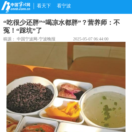
看天下
看宁波
“吃很少还胖”“喝凉水都胖”？营养师：不
冤！“踩坑”了
稿源：
中国宁波网-宁波晚报
2025-05-07 06:44:00