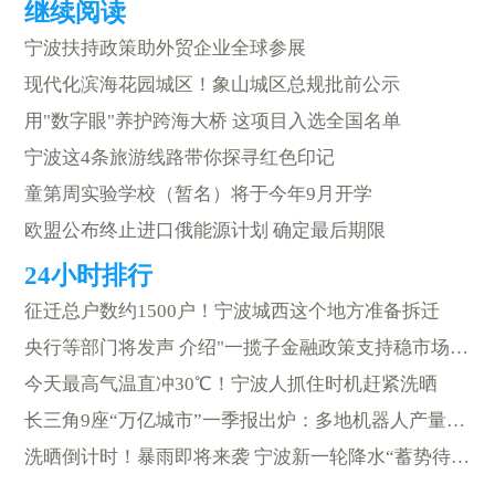
宁波扶持政策助外贸企业全球参展
现代化滨海花园城区！象山城区总规批前公示
用"数字眼"养护跨海大桥 这项目入选全国名单
宁波这4条旅游线路带你探寻红色印记
童第周实验学校（暂名）将于今年9月开学
欧盟公布终止进口俄能源计划 确定最后期限
征迁总户数约1500户！宁波城西这个地方准备拆迁
央行等部门将发声 介绍"一揽子金融政策支持稳市场稳预期"有关情况
今天最高气温直冲30℃！宁波人抓住时机赶紧洗晒
长三角9座“万亿城市”一季报出炉：多地机器人产量大增
洗晒倒计时！暴雨即将来袭 宁波新一轮降水“蓄势待发”