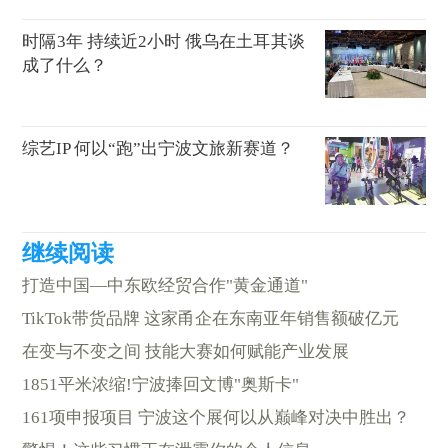
时隔3年 持续近2小时 俄乌在土耳其谈
成了什么？
综艺IP 何以“跑”出宁波文旅新赛道？
打造中国—中东欧经贸合作"黄金通道"
TikTok带货品牌 这家甬企在东南亚年销售额破亿元
在变与不变之间 技能大赛如何赋能产业发展
1851平米浓缩!宁波捧回文博"奥斯卡"
161项申报项目 宁波这个展何以从巅峰对决中胜出？