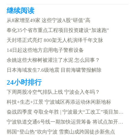
从8家增至49家 这些宁波A股"研值"高
奉化35个省市重点工程项目投资建设“加速跑”
天封塔正式亮灯 800架无人机演绎千年文脉
14日起这些地方启用电子警察设备
余姚这些大柳树被灌注了水泥 怎么回事？
日本海域发生7.6级地震 目前海啸警报解除
下周两股冷空气排队上线 宁波会入冬吗？
科技+生态+江景 宁波城区再添运动休闲新地标
奋战四季度 夺取全年胜 | 宁波最大“工改工”项目加快建设
宁波轨道交通6号线一期加快运营筹备 将试点加开直快列车
韩国“登山热”吹向宁波 雪窦山成跨国徒步新焦点