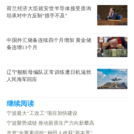
荷兰经济大臣就安世半导体接受质询
坦承对中方反制“措手不及”
中国外汇储备连续四个月增加 黄金储
备连增13个月
辽宁舰航母编队正常训练遭日机滋扰
人民海军回应
宁波最大“工改工”项目加快建设
宁波聚势成链 推动新质生产力向新攀高
农资"全要素供给" 种田人收获"新丰景"