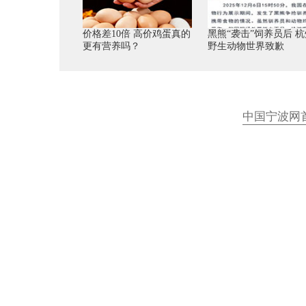
价格差10倍 高价鸡蛋真的
黑熊“袭击”饲养员后 杭
更有营养吗？
野生动物世界致歉
中国宁波网