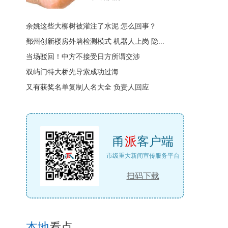
余姚这些大柳树被灌注了水泥 怎么回事？
鄞州创新楼房外墙检测模式 机器人上岗 隐...
当场驳回！中方不接受日方所谓交涉
双屿门特大桥先导索成功过海
又有获奖名单复制人名大全 负责人回应
甬
派
客户端
市级重大新闻宣传服务平台
扫码下载
本地
看点