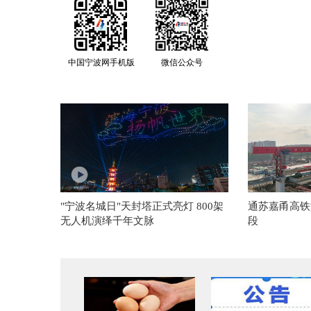
中国宁波网手机版
微信公众号
"宁波名城日"天封塔正式亮灯 800架
通苏嘉甬高铁
无人机演绎千年文脉
段