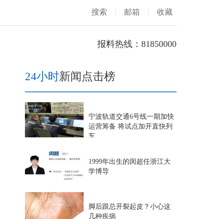
搜索
|
邮箱
|
收藏
报料热线：81850000
24小时
新闻点击榜
宁波轨道交通6号线一期加快
运营筹备 将试点加开直快列
车
1999年出生的闵超任浙江大
学博导
脚后跟总开裂起皮？小心这
几种疾病