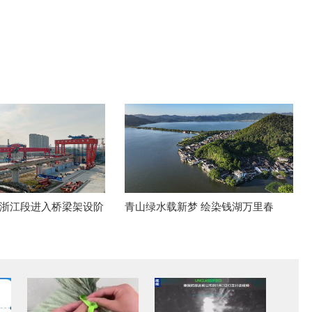
浙江段进入桥梁架设阶
青山绿水载新梦 绘染钱湖万里春