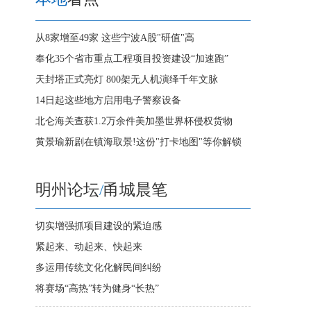
从8家增至49家 这些宁波A股"研值"高
奉化35个省市重点工程项目投资建设“加速跑”
天封塔正式亮灯 800架无人机演绎千年文脉
14日起这些地方启用电子警察设备
北仑海关查获1.2万余件美加墨世界杯侵权货物
黄景瑜新剧在镇海取景!这份"打卡地图"等你解锁
明州论坛
/
甬城晨笔
切实增强抓项目建设的紧迫感
紧起来、动起来、快起来
多运用传统文化化解民间纠纷
将赛场“高热”转为健身“长热”