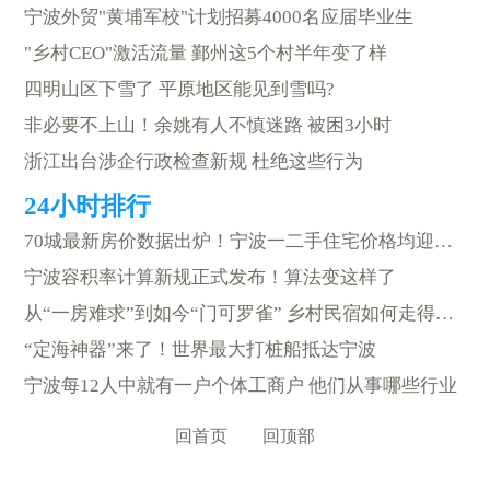
宁波外贸"黄埔军校"计划招募4000名应届毕业生
"乡村CEO"激活流量 鄞州这5个村半年变了样
四明山区下雪了 平原地区能见到雪吗?
非必要不上山！余姚有人不慎迷路 被困3小时
浙江出台涉企行政检查新规 杜绝这些行为
70城最新房价数据出炉！宁波一二手住宅价格均迎来上涨
宁波容积率计算新规正式发布！算法变这样了
从“一房难求”到如今“门可罗雀” 乡村民宿如何走得更远？
“定海神器”来了！世界最大打桩船抵达宁波
宁波每12人中就有一户个体工商户 他们从事哪些行业
回首页
回顶部