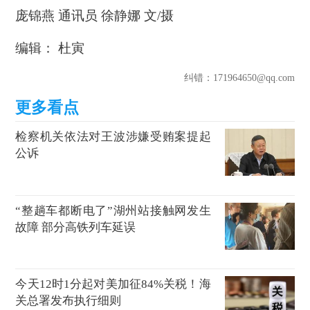
庞锦燕 通讯员 徐静娜 文/摄
编辑： 杜寅
纠错
：171964650@qq.com
检察机关依法对王波涉嫌受贿案提起
公诉
“整趟车都断电了”湖州站接触网发生
故障 部分高铁列车延误
今天12时1分起对美加征84%关税！海
关总署发布执行细则