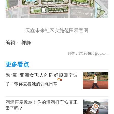
天鑫未来社区实施范围示意图
编辑： 郭静
纠错
：171964650@qq.com
跑"赢"亚洲女飞人的陈妤颉回宁波
了！带你去看她的训练日常
滴滴再度致歉！你的滴滴打车恢复正
常了吗？