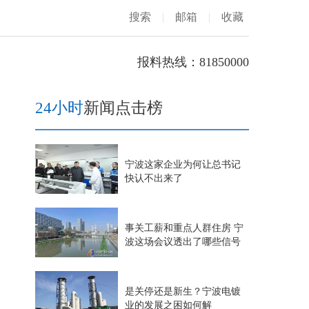
搜索
|
邮箱
|
收藏
报料热线：81850000
24小时
新闻点击榜
宁波这家企业为何让总书记
快认不出来了
事关工薪和重点人群住房 宁
波这场会议透出了哪些信号
是关停还是新生？宁波电镀
业的发展之困如何解