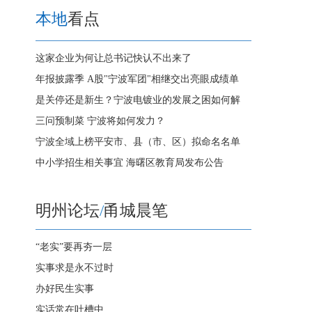
本地
看点
这家企业为何让总书记快认不出来了
年报披露季 A股"宁波军团"相继交出亮眼成绩单
是关停还是新生？宁波电镀业的发展之困如何解
三问预制菜 宁波将如何发力？
宁波全域上榜平安市、县（市、区）拟命名名单
中小学招生相关事宜 海曙区教育局发布公告
明州论坛
/
甬城晨笔
“老实”要再夯一层
实事求是永不过时
办好民生实事
实话常在吐槽中