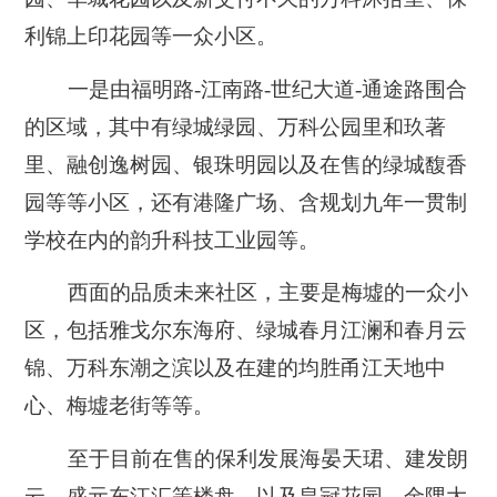
利锦上印花园等一众小区。
一是由福明路-江南路-世纪大道-通途路围合
的区域，其中有绿城绿园、万科公园里和玖著
里、融创逸树园、银珠明园以及在售的绿城馥香
园等等小区，还有港隆广场、含规划九年一贯制
学校在内的韵升科技工业园等。
西面的品质未来社区
，主要是梅墟的一众小
区，包括雅戈尔东海府、绿城春月江澜和春月云
锦、万科东潮之滨以及在建的均胜甬江天地中
心、梅墟老街等等。
至于目前在售的保利发展海晏天珺、建发朗
云、盛元东江汇等楼盘，以及皇冠花园、金隅大