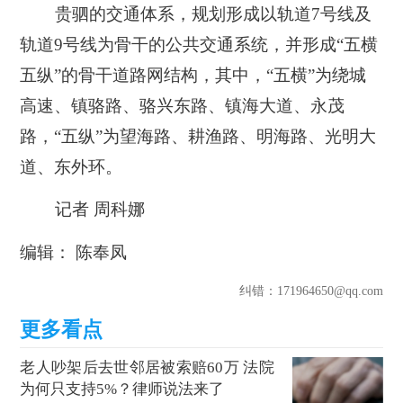
贵驷的交通体系，规划形成以
轨道7号线及
轨道9号线
为骨干的公共交通系统，并形成“五横
五纵”的骨干道路网结构，其中，“五横”为绕城
高速、镇骆路、骆兴东路、镇海大道、永茂
路，“五纵”为望海路、耕渔路、明海路、光明大
道、东外环。
记者 周科娜
编辑： 陈奉凤
纠错
：171964650@qq.com
老人吵架后去世邻居被索赔60万 法院
为何只支持5%？律师说法来了