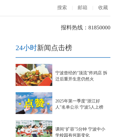
搜索
|
邮箱
|
收藏
报料热线：81850000
24小时
新闻点击榜
宁波曾经的“顶流”炸鸡店 拆
迁后重开生意仍然火
2025年第一季度“浙江好
人”名单公示 宁波5人上榜
课间“扩容”5分钟 宁波中小
学校园有何新变化