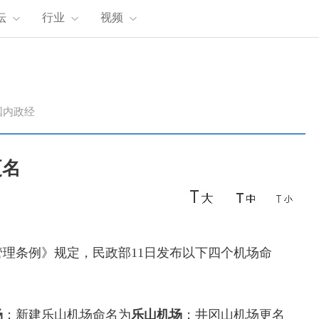
坛
行业
视频
国内政经
更名
理条例》规定，民政部11日发布以下四个机场命
场
；新建乐山机场命名为
乐山机场
；井冈山机场更名