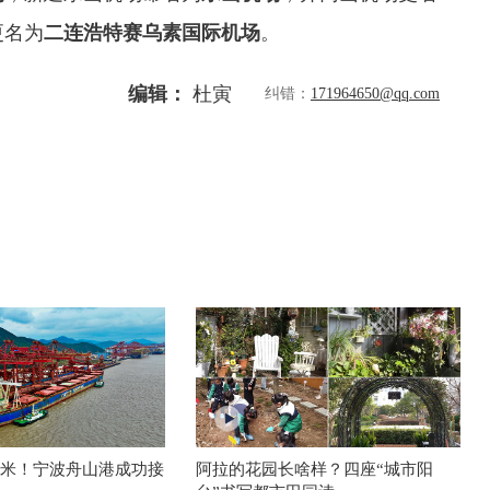
更名为
二连浩特赛乌素国际机场
。
编辑：
杜寅
纠错：
171964650@qq.com
2米！宁波舟山港成功接
阿拉的花园长啥样？四座“城市阳