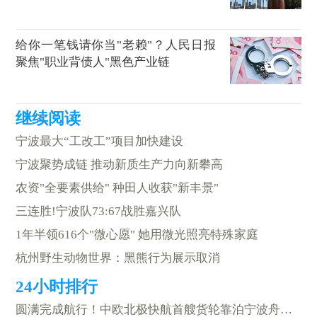
给你一笔钱请你当"老赖"？人民日报
聚焦"职业背债人"黑色产业链
宁波最大“工改工”项目加快建设
宁波聚势成链 推动新质生产力向新攀高
农资"全要素供给" 种田人收获"新丰景"
三连胜!宁波队73:67战胜嘉兴队
1年半领616个"微心愿" 她用微光照亮特殊家庭
杭州野生动物世界：黑熊行为展示取消
圆满完成航行！中欧北极快航首艘货轮靠泊宁波舟山港