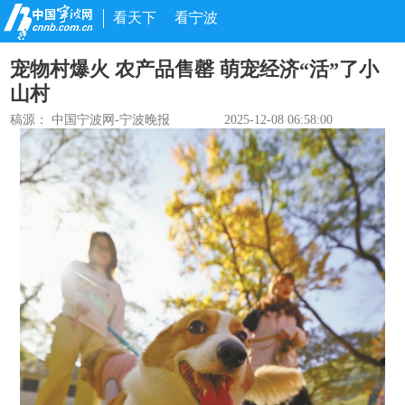
看天下
看宁波
宠物村爆火 农产品售罄 萌宠经济“活”了小
山村
稿源：
中国宁波网-宁波晚报
2025-12-08 06:58:00