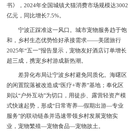
书》，2024年全国城镇犬猫消费市场规模达3002
亿元，同比增长7.5%。
宁波正踩准这一风口。城市宠物服务趋于饱
和，乡村生态优势恰好承接需求——美团旅行
2025年“五一”报告显示，宠物友好酒店订单增长
超三成，携宠乡村游成新热潮。
差异化布局让宁波乡村避免同质化。海曙区
的闲置院落被改造成“医疗+寄养”基地；奉化区
则以“户外互动”为切口，用徒步、露营轻资产模
式快速起势，形成“日常寄养—假期出游—专业
服务”的联动链条并迅速带领乡村发展宠物实
业，宠物繁殖—宠物食品—宠物故土。