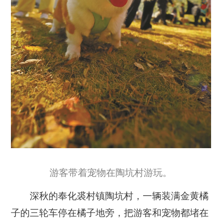
游客带着宠物在陶坑村游玩。
深秋的奉化裘村镇陶坑村，一辆装满金黄橘
子的三轮车停在橘子地旁，把游客和宠物都堵在