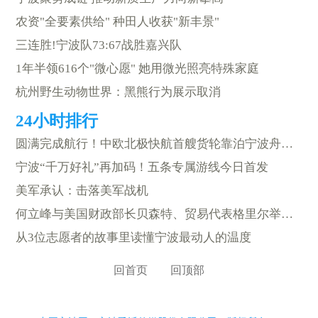
农资"全要素供给" 种田人收获"新丰景"
三连胜!宁波队73:67战胜嘉兴队
1年半领616个"微心愿" 她用微光照亮特殊家庭
杭州野生动物世界：黑熊行为展示取消
圆满完成航行！中欧北极快航首艘货轮靠泊宁波舟山港
宁波“千万好礼”再加码！五条专属游线今日首发
美军承认：击落美军战机
何立峰与美国财政部长贝森特、贸易代表格里尔举行视频通话
从3位志愿者的故事里读懂宁波最动人的温度
回首页
回顶部